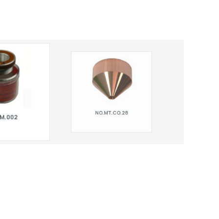
NO.MT.CO.28
M.002
Matice opěrného kroužku s otvory pro
tec HP2 M ZP / MEL
trysku H = 22.9 mm. Pro Amada laser |
ro Amada laser |
Mitsubishi, Mitsubishi.
 Mitsubishi.