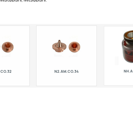
.CO.32
N2.AM.CO.34
NH.A
 mm - 20 holes. Fer
Double nozzle H=17 mm - 24 holes. For
Originální Preci
ubishi, Mitsubishi.
laser Amada | Mistubishi, Mitsubishi.
držák trysky. P
Mitsubishi,