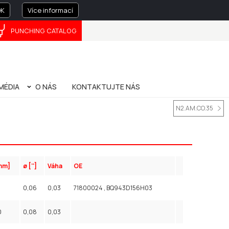
K
Více informací
PUNCHING CATALOG
FRANÇAIS
中文
MÉDIA
O NÁS
KONTAKTUJTE NÁS
IE
O NÁS
SPRÁVA SPOLEČNOSTI
PRIVACY POLICY
PATENTY
PŘÍRUČKA K OHÝBÁNÍ (BENDING HANDBOOK)
N2.AM.CO.35
mm]
ø ['']
Váha
OE
0,06
0,03
71800024 , BQ943D156H03
0
0,08
0,03