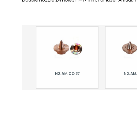
N2.AM.CO.37
N2.AM
Double nozzle H=17 mm - 8 holes. For
Double nozzle H=17
laser Amada | Mistubishi, Mitsubishi.
laser Amada | Mist