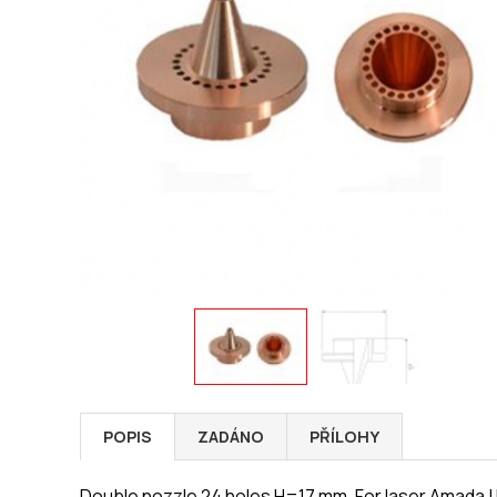
POPIS
ZADÁNO
PŘÍLOHY
Double nozzle 24 holes H=17 mm. For laser Amada | M