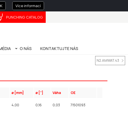
K
Více informací
PUNCHING CATALOG
FRANÇAIS
中文
MÉDIA
O NÁS
KONTAKTUJTE NÁS
IE
O NÁS
SPRÁVA SPOLEČNOSTI
PRIVACY POLICY
PATENTY
PŘÍRUČKA K OHÝBÁNÍ (BENDING HANDBOOK)
N2.AMWAT.43
ø [mm]
ø ['']
Váha
OE
4,00
0,16
0,03
71501093