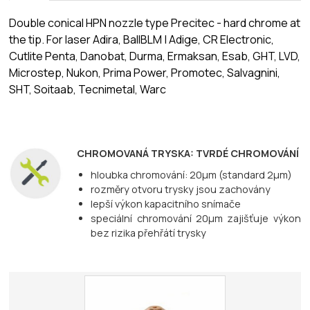
Double conical HPN nozzle type Precitec - hard chrome at
the tip. For laser Adira, BallBLM | Adige, CR Electronic,
Cutlite Penta, Danobat, Durma, Ermaksan, Esab, GHT, LVD,
Microstep, Nukon, Prima Power, Promotec, Salvagnini,
SHT, Soitaab, Tecnimetal, Warc
CHROMOVANÁ TRYSKA: TVRDÉ CHROMOVÁNÍ
hloubka chromování: 20µm (standard 2µm)
rozměry otvoru trysky jsou zachovány
lepší výkon kapacitního snímače
speciální chromování 20µm zajišťuje výkon
bez rizika přehřátí trysky