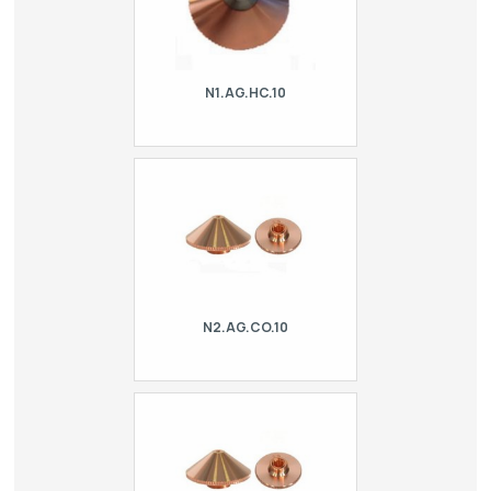
N1.AG.HC.10
Conical HPN nozzle type Precitec -
hard chrome at the tip. For laser Adira,
Balliu, BLM | Adige, CR Electronic,
Cutlite Penta, Danobat, Durma,
Ermaksa…
N2.AG.CO.10
Double conical HPN nozzle type
Precitec. For laser Adira, Balliu, BLM |
Adige, CR Electronic, Cutlite Penta,
Danobat, Durma, Ermaksan, Esab,
Finn-Powe…