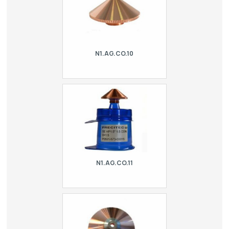
N1.AG.CO.10
Conical HPN nozzle type Precitec. For
Adira, Balliu, BLM | Adige, CR
Electronic, Cutlite Penta, Danobat,
Durma, Ermaksan, Esab, Finn-Power,
GHT, LVD, …
N1.AG.CO.11
Original Precitec Conical HPN nozzle.
For laser Adira, Balliu, BLM | Adige, CR
Electronic, Cutlite Penta, Danobat,
Durma, Ermaksan, Esab, Finn-Power,
…