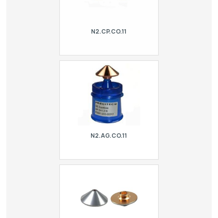
N2.CP.CO.11
Double conical HPN nozzle type
Precitec, insert ø=2.0 mm. For laser
Adira, Balliu, BLM | Adige, CR
Electronic, Cutlite Penta, Danobat,
Durma, Ermaksan…
N2.AG.CO.11
Original Precitec conical HPN double
nozzle. For laser Adira, Balliu, BLM |
Adige, CR Electronic, Cutlite Penta,
Danobat, Durma, Ermaksan, Esab,
Finn-…