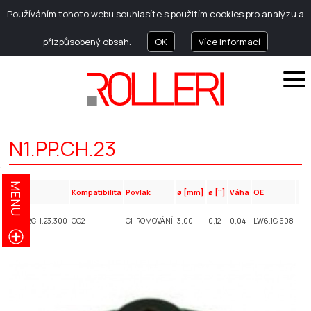
Používáním tohoto webu souhlasíte s použitím cookies pro analýzu a
přizpůsobený obsah.
OK
Více informací
N1.PP.CH.23
MENU
Kód
Kompatibilita
Povlak
ø [mm]
ø ['']
Váha
OE
N1.PP.CH.23.300
CO2
CHROMOVÁNÍ
3,00
0,12
0,04
LW6.1G.608