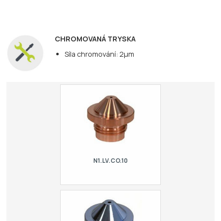
CHROMOVANÁ TRYSKA
Síla chromování: 2µm
N1.LV.CO.10
Cylindrical nozzle. For laser LVD.