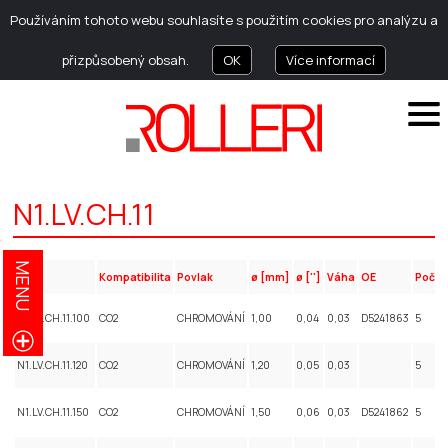
Používáním tohoto webu souhlasíte s použitím cookies pro analýzu a
přizpůsobený obsah.
OK
Více informací
N1.LV.CH.11
MENU
Kód
Kompatibilita
Povlak
ø [mm]
ø ['']
Váha
OE
Počet 
N1.LV.CH.11.100
CO2
CHROMOVÁNÍ
1,00
0,04
0,03
D5241863
5
N1.LV.CH.11.120
CO2
CHROMOVÁNÍ
1,20
0,05
0,03
5
N1.LV.CH.11.150
CO2
CHROMOVÁNÍ
1,50
0,06
0,03
D5241862
5