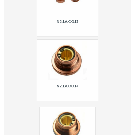
N2.LV.CO.13
Double nozzle for LVD
N2.LV.CO.14
Double nozzle with spring. For laser
LVD.