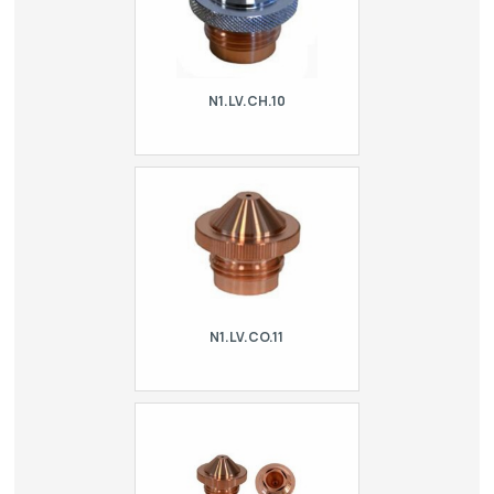
N1.LV.CH.10
Cylindrical Nozzle - standard
chromed. For laser LVD
N1.LV.CO.11
Conical nozzle. For laser LVD.