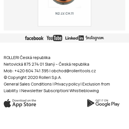
N2.LV.CH.11
Double nozzle with spring - standard
chromed. For laser LVD.
ROLLERI Česká republika
Netovická 875 274 01 Slaný – Česká republika
Mob: +420 604 741 395 | obchod@rolleritools.cz
© Copyright 2020 Rolleri S.p.A.
General Sales Conditions
|
Privacy policy
|
Exclusion from
Liability
|
Newsletter Subscription
|
Whistleblowing