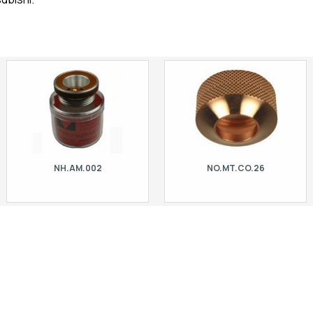
NH.AM.002
NO.MT.CO.26
Originální Precitec HP2 M ZP / MEL
Kroužek na trysku H = 15 mm. Pro
držák trysky. Pro Amada laser |
Amada laser | Mitsubishi, Mitsubishi.
Mitsubishi, Mitsubishi.