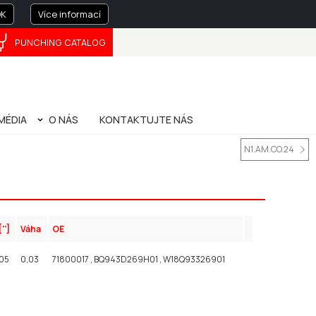
K
Více informací
PUNCHING CATALOG
FRANÇAIS
中文
MÉDIA
O NÁS
KONTAKTUJTE NÁS
IE
O NÁS
SPRÁVA SPOLEČNOSTI
PRIVACY POLICY
PATENTY
PŘÍRUČKA K OHÝBÁNÍ (BENDING HANDBOOK)
N1.AM.CO.24
['']
Váha
OE
05
0,03
71800017 , BQ943D269H01 , W18Q93326901