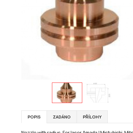
POPIS
ZADÁNO
PŘÍLOHY
Nozzle with radius. For laser Amada | Mistubishi, Mit