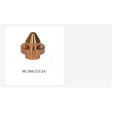
N1.AM.CO.24
Conical internal nozzle H=22.5 mm.
For laser Amada | Mistubishi.