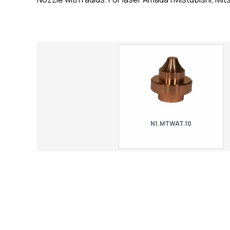
N1.MTWAT.10
Nozzle with radius S10. For laser
Mitsubishi.