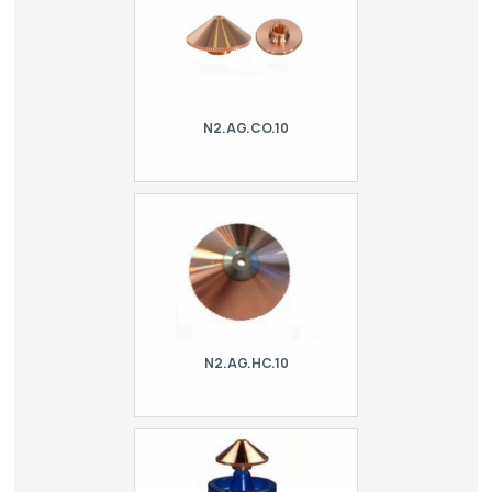
GHT,…
N2.AG.CO.10
Double conical HPN nozzle type
Precitec. For laser Adira, Balliu, BLM |
Adige, CR Electronic, Cutlite Penta,
Danobat, Durma, Ermaksan, Esab,
Finn-Powe…
N2.AG.HC.10
Double conical HPN nozzle type
Precitec - hard chrome at the tip. For
laser Adira, BallBLM | Adige, CR
Electronic, Cutlite Penta, Danobat,
Durma, Erma…