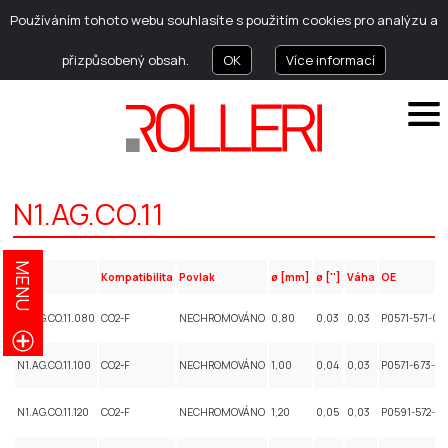
Používáním tohoto webu souhlasíte s použitím cookies pro analýzu a
přizpůsobený obsah.
OK
Více informací
N1.AG.CO.11
MENU
Kód
Kompatibilita
Povlak
ø [mm]
ø ['']
Váha
OE
N1.AG.CO.11.080
CO2-F
NECHROMOVÁNO
0,80
0,03
0,03
P0571-571-00
N1.AG.CO.11.100
CO2-F
NECHROMOVÁNO
1,00
0,04
0,03
P0571-673-00
N1.AG.CO.11.120
CO2-F
NECHROMOVÁNO
1,20
0,05
0,03
P0591-572-0