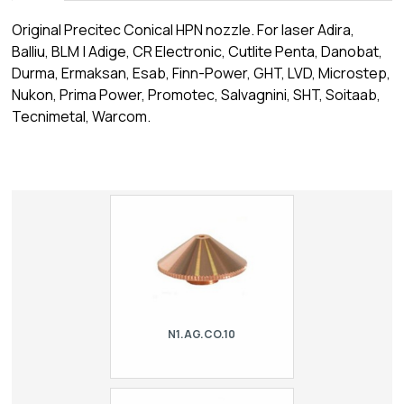
Original Precitec Conical HPN nozzle. For laser Adira,
Balliu, BLM | Adige, CR Electronic, Cutlite Penta, Danobat,
Durma, Ermaksan, Esab, Finn-Power, GHT, LVD, Microstep,
Nukon, Prima Power, Promotec, Salvagnini, SHT, Soitaab,
Tecnimetal, Warcom.
N1.AG.CO.10
Conical HPN nozzle type Precitec. For
Adira, Balliu, BLM | Adige, CR