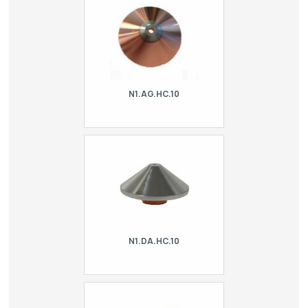
Electronic, Cutlite Penta, Danobat,
Durma, Ermaksan, Esab, Finn-Power,
GHT, LVD, …
N1.AG.HC.10
Conical HPN nozzle type Precitec -
hard chrome at the tip. For laser Adira,
Balliu, BLM | Adige, CR Electronic,
Cutlite Penta, Danobat, Durma,
Ermaksa…
N1.DA.HC.10
Conical HPN Nozzle - hard chrome.
For laser Adira, Balliu, BLM | Adige, CR
Electronic, Cutlite Penta, Danobat,
Durma, Ermaksan, Esab, Finn-Power,