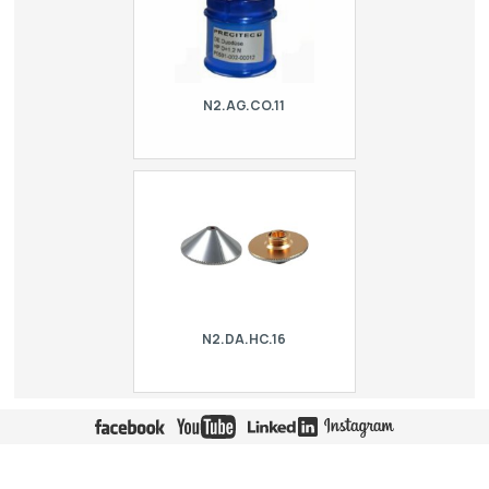
N2.AG.CO.11
Original Precitec conical HPN double
nozzle. For laser Adira, Balliu, BLM |
Adige, CR Electronic, Cutlite Penta,
Danobat, Durma, Ermaksan, Esab,
Finn-…
N2.DA.HC.16
Double conical HPN nozzle - chromed.
For laser Adira, Balliu, BLM | Adige, CR
Electronic, Cutlite Penta, Danobat,
Durma, Ermaksan, Esab, Finn-Power,
G…